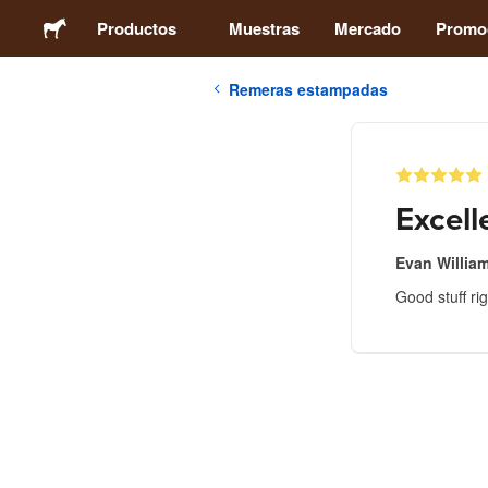
Productos
Muestras
Mercado
Promo
Remeras estampadas
Stickers
Etiquetas
Excell
Imanes
Evan Willia
Good stuff ri
Chapas
Packaging
Ropa
Acrílicos