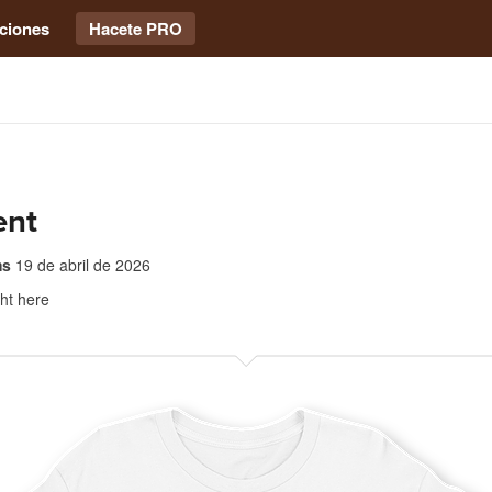
ciones
Hacete PRO
ent
ms
19 de abril de 2026
ght here