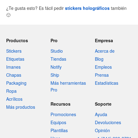
¿Te gusta esto? Es fácil pedir
stickers holográficos
también
🙂
Productos
Pro
Empresa
Stickers
Studio
Acerca de
Etiquetas
Tiendas
Blog
Imanes
Notify
Empleos
Chapas
Ship
Prensa
Packaging
Más herramientas
Estadísticas
Pro
Ropa
Acrílicos
Recursos
Soporte
Más productos
Promociones
Ayuda
Equipos
Devoluciones
Plantillas
Opinión