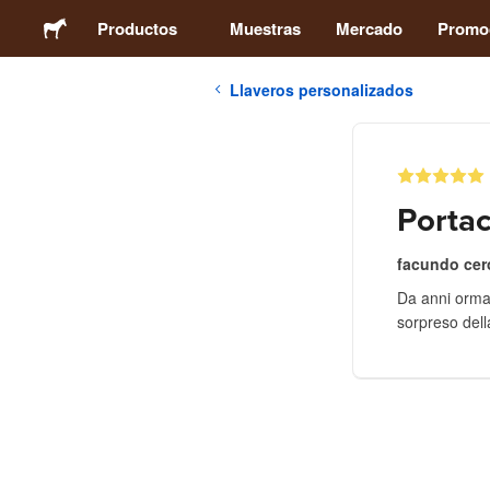
Productos
Muestras
Mercado
Promo
Llaveros personalizados
Stickers
Etiquetas
Portac
Imanes
facundo cer
Da anni ormai
Chapas
sorpreso della
Packaging
Ropa
Acrílicos