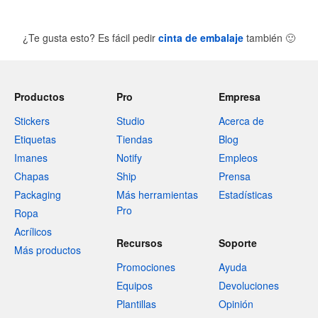
¿Te gusta esto? Es fácil pedir
cinta de embalaje
también
🙂
Productos
Pro
Empresa
Stickers
Studio
Acerca de
Etiquetas
Tiendas
Blog
Imanes
Notify
Empleos
Chapas
Ship
Prensa
Packaging
Más herramientas
Estadísticas
Pro
Ropa
Acrílicos
Recursos
Soporte
Más productos
Promociones
Ayuda
Equipos
Devoluciones
Plantillas
Opinión