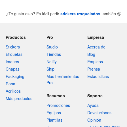
¿Te gusta esto? Es fácil pedir
stickers troquelados
también
🙂
Productos
Pro
Empresa
Stickers
Studio
Acerca de
Etiquetas
Tiendas
Blog
Imanes
Notify
Empleos
Chapas
Ship
Prensa
Packaging
Más herramientas
Estadísticas
Pro
Ropa
Acrílicos
Recursos
Soporte
Más productos
Promociones
Ayuda
Equipos
Devoluciones
Plantillas
Opinión