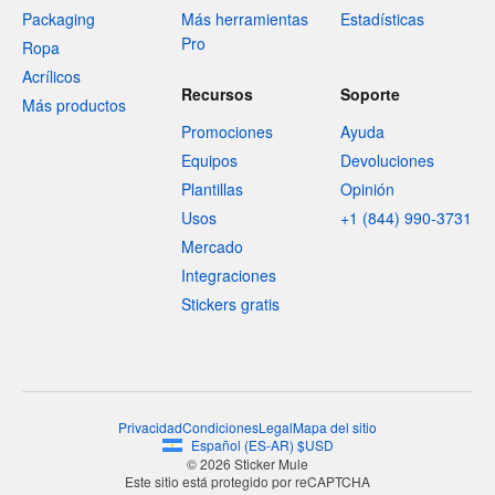
Packaging
Más herramientas
Estadísticas
Pro
Ropa
Acrílicos
Recursos
Soporte
Más productos
Promociones
Ayuda
Equipos
Devoluciones
Plantillas
Opinión
Usos
+1 (844) 990-3731
Mercado
Integraciones
Stickers gratis
Privacidad
Condiciones
Legal
Mapa del sitio
Español
(
ES-AR
)
$
USD
© 2026 Sticker Mule
Este sitio está protegido por reCAPTCHA