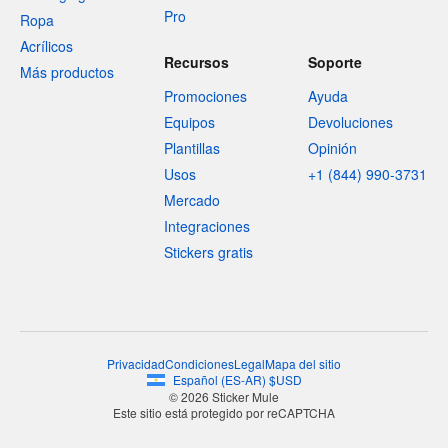
Pro
Ropa
Acrílicos
Recursos
Soporte
Más productos
Promociones
Ayuda
Equipos
Devoluciones
Plantillas
Opinión
Usos
+1 (844) 990-3731
Mercado
Integraciones
Stickers gratis
Privacidad
Condiciones
Legal
Mapa del sitio
Español
(
ES-AR
)
$
USD
© 2026 Sticker Mule
Este sitio está protegido por reCAPTCHA