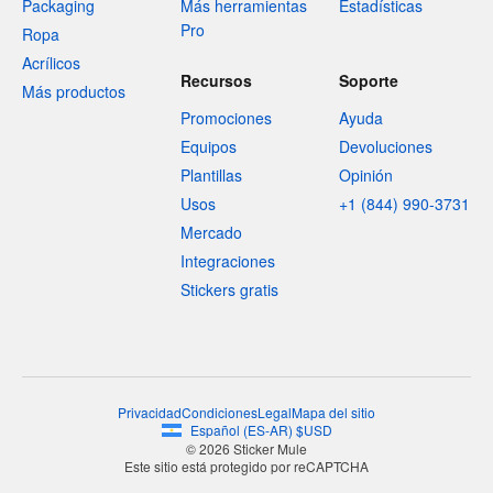
Packaging
Más herramientas
Estadísticas
Pro
Ropa
Acrílicos
Recursos
Soporte
Más productos
Promociones
Ayuda
Equipos
Devoluciones
Plantillas
Opinión
Usos
+1 (844) 990-3731
Mercado
Integraciones
Stickers gratis
Privacidad
Condiciones
Legal
Mapa del sitio
Español
(
ES-AR
)
$
USD
© 2026 Sticker Mule
Este sitio está protegido por reCAPTCHA