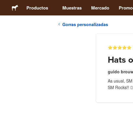
Productos
Muestras
Mercado
Promo
Gorras personalizadas
Stickers
Etiquetas
Hats o
Imanes
guido brouw
As usual, SM 
Chapas
SM Rocks!! 👍
Packaging
Ropa
Acrílicos