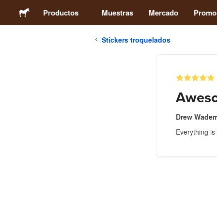
Productos
Muestras
Mercado
Promo
Stickers troquelados
Stickers
Etiquetas
Awes
Imanes
Drew Wade
Everything is 
Chapas
Packaging
Ropa
Acrílicos