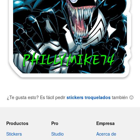
¿Te gusta esto? Es fácil pedir
stickers troquelados
también
🙂
Productos
Pro
Empresa
Stickers
Studio
Acerca de