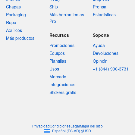
Chapas
Ship
Prensa
Packaging
Más herramientas
Estadísticas
Pro
Ropa
Acrílicos
Recursos
Soporte
Más productos
Promociones
Ayuda
Equipos
Devoluciones
Plantillas
Opinión
Usos
+1 (844) 990-3731
Mercado
Integraciones
Stickers gratis
Privacidad
Condiciones
Legal
Mapa del sitio
Español
(
ES-AR
)
$
USD