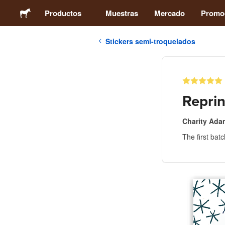
Productos
Muestras
Mercado
Promo
Stickers semi-troquelados
Stickers
Etiquetas
Reprin
Imanes
Charity Ada
The first bat
Chapas
Packaging
Ropa
Acrílicos