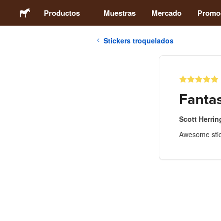
Productos
Muestras
Mercado
Promo
Stickers troquelados
Stickers
Etiquetas
Fantas
Imanes
Scott Herrin
Awesome stic
Chapas
Packaging
Ropa
Acrílicos