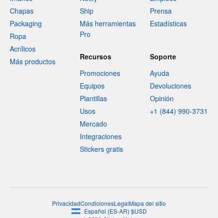
Chapas
Ship
Prensa
Packaging
Más herramientas
Estadísticas
Pro
Ropa
Acrílicos
Recursos
Soporte
Más productos
Promociones
Ayuda
Equipos
Devoluciones
Plantillas
Opinión
Usos
+1 (844) 990-3731
Mercado
Integraciones
Stickers gratis
Privacidad
Condiciones
Legal
Mapa del sitio
Español
(
ES-AR
)
$
USD