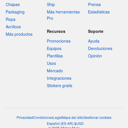
Chapas
Ship
Prensa
Packaging
Más herramientas
Estadísticas
Pro
Ropa
Acrílicos
Recursos
Soporte
Más productos
Promociones
Ayuda
Equipos
Devoluciones
Plantillas
Opinión
Usos
Mercado
Integraciones
Stickers gratis
Privacidad
Condiciones
Legal
Mapa del sitio
Gestionar cookies
Español
(
ES-AR
)
$
USD
© 2026 Sticker Mule