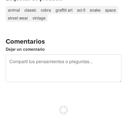
animal
classic
cobra
graffiti art
sci-fi
snake
space
street wear
vintage
Comentarios
Dejar un comentario
240 caracteres restantes
Registrate para publicar