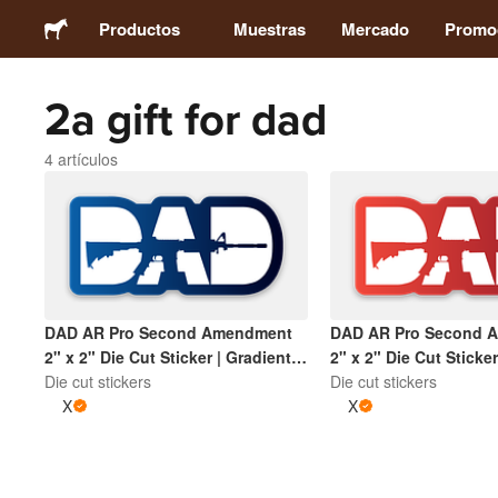
Productos
Muestras
Mercado
Promo
2a gift for dad
Stickers
4 artículos
Etiquetas
Imanes
Chapas
DAD AR Pro Second Amendment
DAD AR Pro Second 
2" x 2" Die Cut Sticker | Gradient
2" x 2" Die Cut Sticker
Packaging
Blue and White
Die cut stickers
Red and White
Die cut stickers
X
X
Ropa
Acrílicos