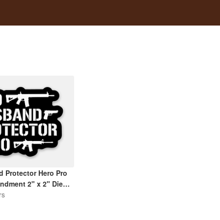
 Protector Hero Pro
dment 2" x 2" Die
| Black and White
rs