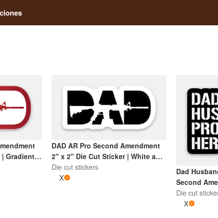
ciones
Amendment
DAD AR Pro Second Amendment
 | Gradient
2" x 2" Die Cut Sticker | White and
Black
Die cut stickers
Dad Husband
X
Second Amen
Cut Sticker 
Die cut sticke
X