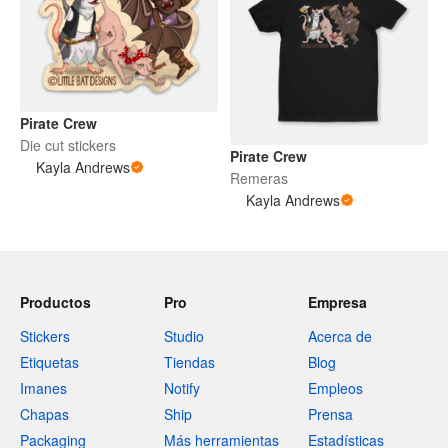
Pirate Crew
Die cut stickers
Pirate Crew
Kayla Andrews
Remeras
Kayla Andrews
Productos
Pro
Empresa
Stickers
Studio
Acerca de
Etiquetas
Tiendas
Blog
Imanes
Notify
Empleos
Chapas
Ship
Prensa
Packaging
Más herramientas
Estadísticas