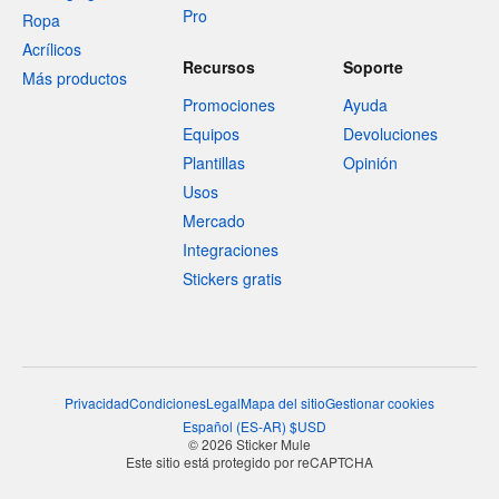
Pro
Ropa
Acrílicos
Recursos
Soporte
Más productos
Promociones
Ayuda
Equipos
Devoluciones
Plantillas
Opinión
Usos
Mercado
Integraciones
Stickers gratis
Privacidad
Condiciones
Legal
Mapa del sitio
Gestionar cookies
Español
(
ES-AR
)
$
USD
© 2026 Sticker Mule
Este sitio está protegido por reCAPTCHA