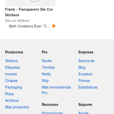
Frank - Transparent Die Cut
Stickers
Die cut stickers
Beth Creations Ever: Tiny Art for Big Feelings
Productos
Pro
Empresa
Stickers
Studio
Acerca de
Etiquetas
Tiendas
Blog
Imanes
Notify
Empleos
Chapas
Ship
Prensa
Packaging
Más herramientas
Estadísticas
Pro
Ropa
Acrílicos
Recursos
Soporte
Más productos
Promociones
Ayuda