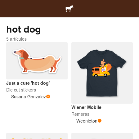
hot dog
5 artículos
Just a cute 'hot dog'
Die cut stickers
Susana Gonzalez
Wiener Mobile
Remeras
Weenieton