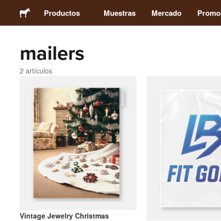
Productos
Muestras
Mercado
Promo
mailers
Stickers
2 artículos
Etiquetas
Imanes
Chapas
Packaging
Ropa
Vintage Jewelry Christmas
Acrílicos