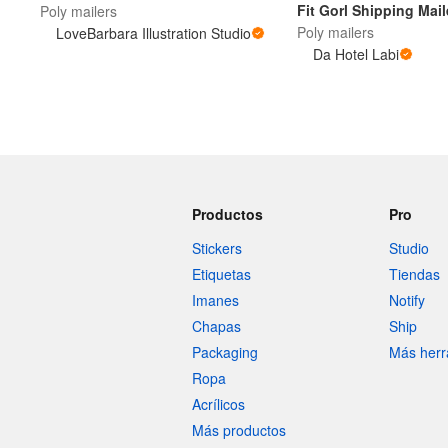
Fit Gorl Shipping Mail
Poly mailers
Poly mailers
LoveBarbara Illustration Studio
Da Hotel Labi
Más productos
Muestras
Productos
Pro
Stickers
Studio
Etiquetas
Tiendas
Imanes
Notify
Chapas
Ship
Packaging
Más herr
Ropa
Acrílicos
Más productos