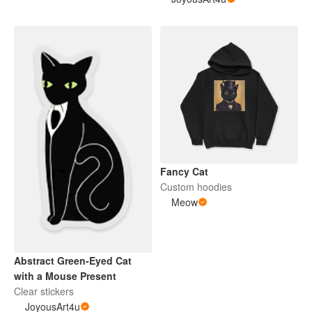
Fancy Cat
Custom hoodies
Meow
Abstract Green-Eyed Cat
with a Mouse Present
Clear stickers
JoyousArt4u