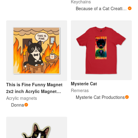
Keychains
Because of a Cat Creations
Mysterie Cat
This is Fine Funny Magnet
Remeras
2x2 inch Acrylic Magnet
Mysterie Cat Productions
Cute Cat Magnets for Party
Acrylic magnets
Favor Funny Fridge Magnet
Donna
Sarcastic Home Decor Cute
Office Gift