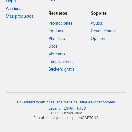
Ropa
Acrílicos
Recursos
Soporte
Más productos
Promociones
Ayuda
Equipos
Devoluciones
Plantillas
Opinión
Usos
Mercado
Integraciones
Stickers gratis
Privacidad
Condiciones
Legal
Mapa del sitio
Gestionar cookies
Español
(
ES-AR
)
$
USD
© 2026 Sticker Mule
Este sitio está protegido por reCAPTCHA