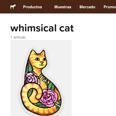
Productos
Muestras
Mercado
Promo
whimsical cat
Stickers
1 artículo
Etiquetas
Imanes
Chapas
Packaging
Ropa
Acrílicos