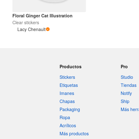
Floral Ginger Cat Illustration
Más productos
Clear stickers
Lacy Chenault
Muestras
Productos
Pro
Stickers
Studio
Etiquetas
Tiendas
Imanes
Notify
Chapas
Ship
Packaging
Más herr
Ropa
Acrílicos
Más productos