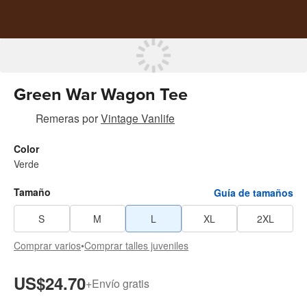
Green War Wagon Tee
Remeras
por
Vintage Vanlife
Color
Verde
Tamaño
Guía de tamaños
S
M
L
XL
2XL
Comprar varios
•
Comprar talles juveniles
US$24.70
+
Envío gratis