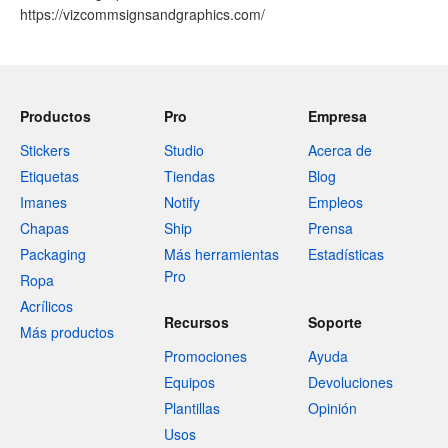
https://vizcommsignsandgraphics.com/
Productos
Pro
Empresa
Stickers
Studio
Acerca de
Etiquetas
Tiendas
Blog
Imanes
Notify
Empleos
Chapas
Ship
Prensa
Packaging
Más herramientas
Estadísticas
Pro
Ropa
Acrílicos
Recursos
Soporte
Más productos
Promociones
Ayuda
Equipos
Devoluciones
Plantillas
Opinión
Usos