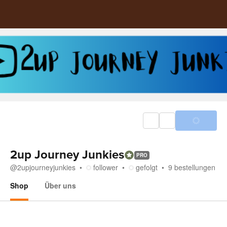
2up Journey Junkies
PRO
@
2upjourneyjunkies
follower
gefolgt
9
bestellungen
Shop
Über uns
Shop