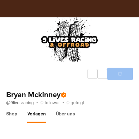
Bryan Mckinney
@
9livesracing
follower
gefolgt
Shop
Vorlagen
Über uns
Vorlagen