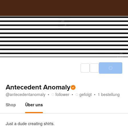
Antecedent Anomaly
@
antecedentanomaly
follower
gefolgt
1
bestellung
Shop
Über uns
Über uns
Just a dude creating shirts.