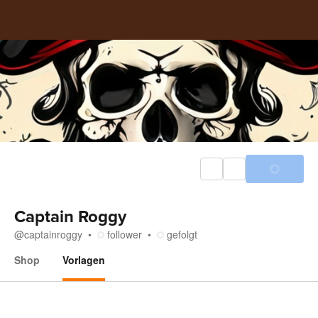
Captain Roggy
@
captainroggy
follower
gefolgt
Shop
Vorlagen
Vorlagen