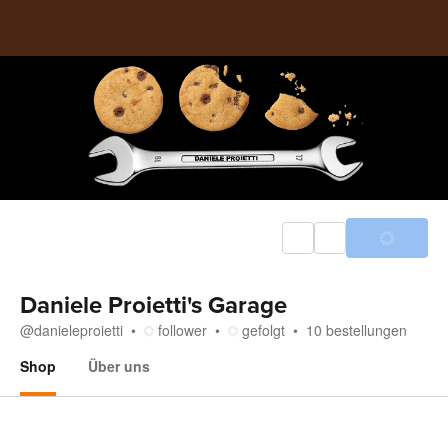
Daniele Proietti's Garage
@
danieleproietti
follower
gefolgt
10
bestellungen
Shop
Über uns
Shop