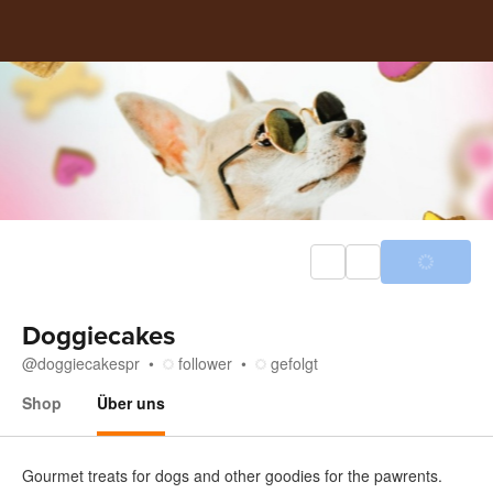
Doggiecakes
@
doggiecakespr
follower
gefolgt
Shop
Über uns
Über uns
Gourmet treats for dogs and other goodies for the pawrents.