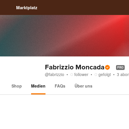
Marktplatz
Fabrizzio Moncada
PRO
@
fabrizzio
follower
gefolgt
3
abo
Shop
Medien
FAQs
Über uns
Medien