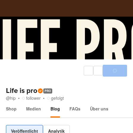
Life is pro
PRO
@
hip
follower
gefolgt
Shop
Medien
Blog
FAQs
Über uns
Blog
Veröffentlicht
Analytik