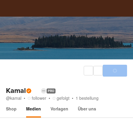
Kamal
PRO
@
kamal
follower
gefolgt
1
bestellung
Shop
Medien
Vorlagen
Über uns
Medien