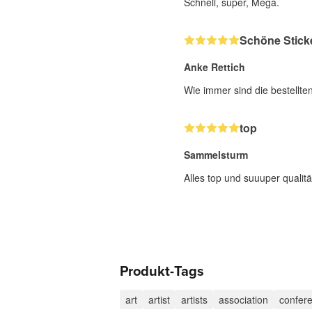
Schnell, super, Mega.
Schöne Stick
Anke Rettich
Wie immer sind die bestellte
top
Sammelsturm
Alles top und suuuper qualitä
Produkt-Tags
art
artist
artists
association
confer