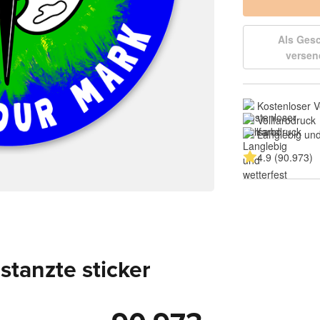
Als Ges
versen
Kostenloser 
Vollfarbdruck
Langlebig und
4.9 (90.973)
tanzte sticker