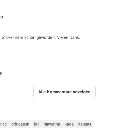
er
n Sticker sehr schön geworden. Vielen Dank.
t!
Alle Kommentare anzeigen
ence
education
fall
hiawatha
kaea
kansas