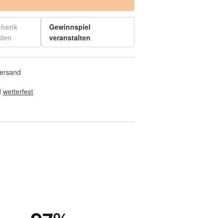
chenk
Gewinnspiel
den
veranstalten
Versand
 
wetterfest