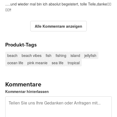
.....und wieder mal bin ich absolut begeistert, tolle Teile,danke👍🏻
✌🏻‼️
Alle Kommentare anzeigen
Produkt-Tags
beach
beach vibes
fish
fishing
island
jellyfish
ocean life
pink meanie
sea life
tropical
Kommentare
Kommentar hinterlassen