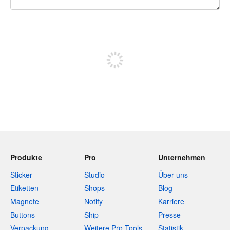
240 Zeichen übrig
Sich registrieren, um zu posten
Produkte
Pro
Unternehmen
Sticker
Studio
Über uns
Etiketten
Shops
Blog
Magnete
Notify
Karriere
Buttons
Ship
Presse
Verpackung
Weitere Pro-Tools
Statistik