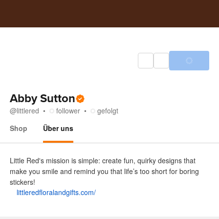
Abby Sutton
@
littlered
follower
gefolgt
Shop
Über uns
Über uns
Little Red's mission is simple: create fun, quirky designs that
make you smile and remind you that life’s too short for boring
stickers!
littleredfloralandgifts.com/