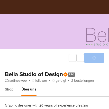
Bella Studio of Design
PRO
@
nadineswee
follower
gefolgt
2
bestellungen
Shop
Über uns
Über uns
Graphic designer with 20 years of experience creating