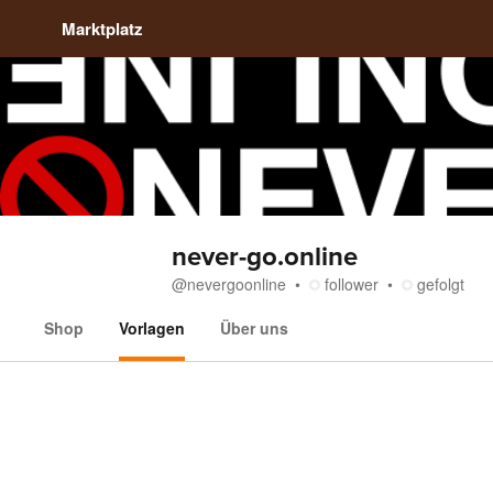
Marktplatz
never-go.online
@
nevergoonline
follower
gefolgt
Shop
Vorlagen
Über uns
Vorlagen