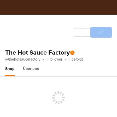
The Hot Sauce Factory
@
thehotsaucefactory
follower
gefolgt
Shop
Über uns
Shop