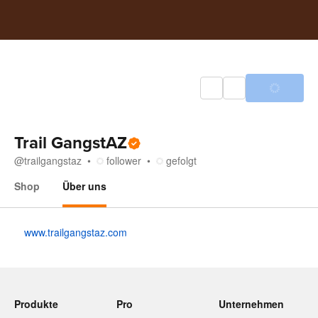
Trail GangstAZ
@
trailgangstaz
follower
gefolgt
Shop
Über uns
Über uns
www.trailgangstaz.com
Produkte
Pro
Unternehmen