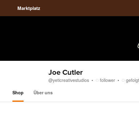
Marktplatz
Joe Cutler
@
yeticreativestudios
follower
gefolg
Shop
Über uns
Shop