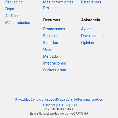
Packaging
Más herramientas
Estadísticas
Pro
Ropa
Acrílicos
Recursos
Asistencia
Más productos
Promociones
Ayuda
Equipos
Devoluciones
Plantillas
Opinión
Usos
Mercado
Integraciones
Stickers gratis
Privacidad
Condiciones
Legal
Mapa del sitio
Gestionar cookies
Español
(
ES-US
)
$
USD
© 2026 Sticker Mule
Este sitio está protegido por reCAPTCHA