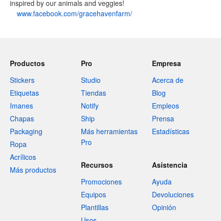
inspired by our animals and veggies!
www.facebook.com/gracehavenfarm/
Productos
Pro
Empresa
Stickers
Studio
Acerca de
Etiquetas
Tiendas
Blog
Imanes
Notify
Empleos
Chapas
Ship
Prensa
Packaging
Más herramientas
Estadísticas
Pro
Ropa
Acrílicos
Recursos
Asistencia
Más productos
Promociones
Ayuda
Equipos
Devoluciones
Plantillas
Opinión
Usos