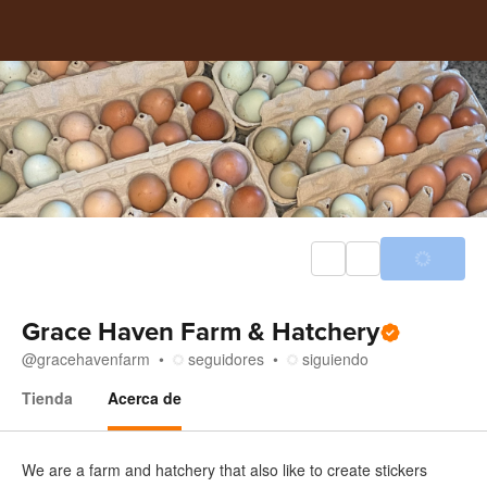
Grace Haven Farm & Hatchery
@
gracehavenfarm
seguidores
siguiendo
Tienda
Acerca de
Acerca de
We are a farm and hatchery that also like to create stickers