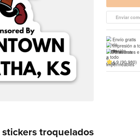
Enviar com
Envío gratis
Impresión a t
Resistentes e
4.9 (90,980)
stickers troquelados