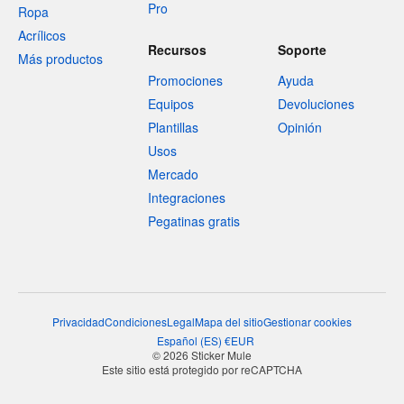
Pro
Ropa
Acrílicos
Recursos
Soporte
Más productos
Promociones
Ayuda
Equipos
Devoluciones
Plantillas
Opinión
Usos
Mercado
Integraciones
Pegatinas gratis
Privacidad
Condiciones
Legal
Mapa del sitio
Gestionar cookies
Español
(
ES
)
€
EUR
© 2026 Sticker Mule
Este sitio está protegido por reCAPTCHA