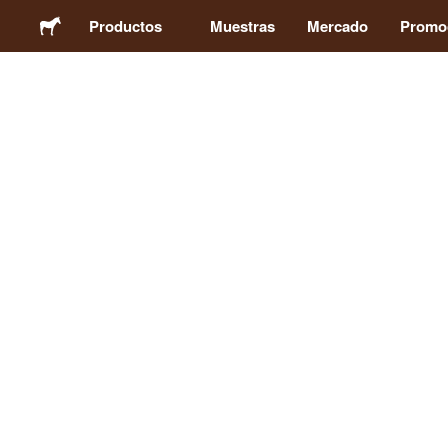
Productos
Muestras
Mercado
Promo
Pegatinas
Etiquetas
Imanes
Chapas
Packaging
Ropa
Acrílicos