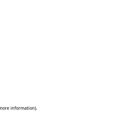
 more information)
.