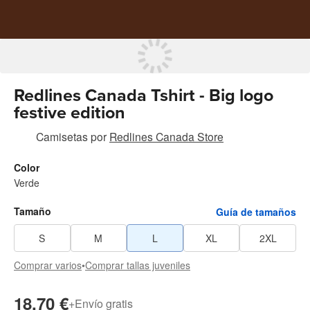
Redlines Canada Tshirt - Big logo
festive edition
Camisetas
por
Redlines Canada Store
Color
Verde
Tamaño
Guía de tamaños
S
M
L
XL
2XL
Comprar varios
•
Comprar tallas juveniles
18,70 €
+
Envío gratis