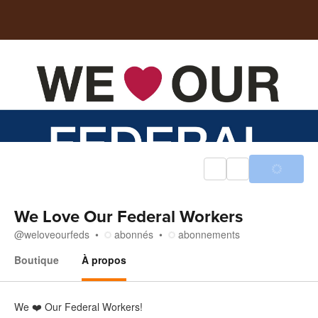
We Love Our Federal Workers
@
weloveourfeds
abonnés
abonnements
Boutique
À propos
À propos
We ❤️ Our Federal Workers!