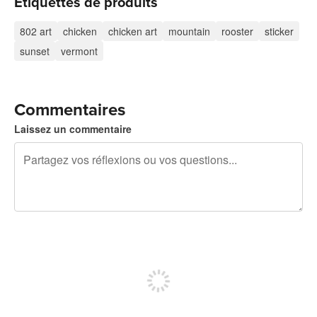
Étiquettes de produits
802 art
chicken
chicken art
mountain
rooster
sticker
sunset
vermont
Commentaires
Laissez un commentaire
240 caractères restants
Inscrivez-vous pour publier